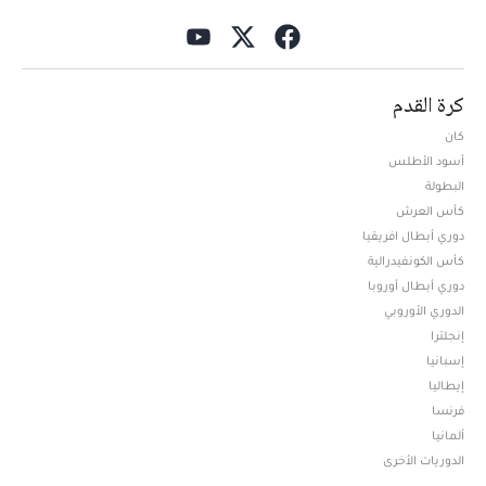
كرة القدم
كان
أسود الأطلس
البطولة
كأس العرش
دوري أبطال افريقيا
كأس الكونفيدرالية
دوري أبطال أوروبا
الدوري الأوروبي
إنجلترا
إسبانيا
إيطاليا
فرنسا
ألمانيا
الدوريات الأخرى