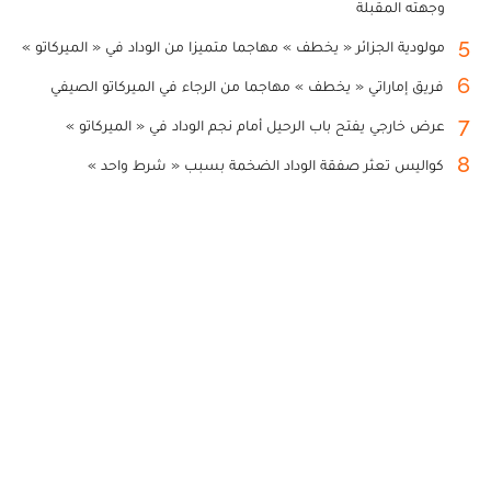
وجهته المقبلة
5
مولودية الجزائر « يخطف » مهاجما متميزا من الوداد في « الميركاتو »
6
فريق إماراتي « يخطف » مهاجما من الرجاء في الميركاتو الصيفي
7
عرض خارجي يفتح باب الرحيل أمام نجم الوداد في « الميركاتو »
8
كواليس تعثر صفقة الوداد الضخمة بسبب « شرط واحد »