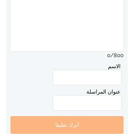
0
/
800
الاسم
عنوان المراسلة
أترك تعليقا