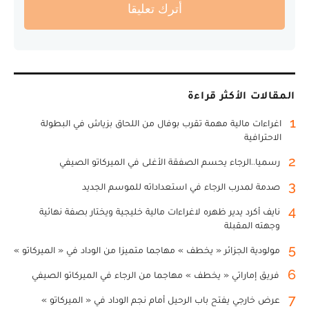
أترك تعليقا
المقالات الأكثر قراءة
1
اغراءات مالية مهمة تقرب بوفال من اللحاق بزياش في البطولة
الاحترافية
2
رسميا..الرجاء يحسم الصفقة الأغلى في الميركاتو الصيفي
3
صدمة لمدرب الرجاء في استعداداته للموسم الجديد
4
نايف أكرد يدير ظهره لاغراءات مالية خليجية ويختار بصفة نهائية
وجهته المقبلة
5
مولودية الجزائر « يخطف » مهاجما متميزا من الوداد في « الميركاتو »
6
فريق إماراتي « يخطف » مهاجما من الرجاء في الميركاتو الصيفي
7
عرض خارجي يفتح باب الرحيل أمام نجم الوداد في « الميركاتو »