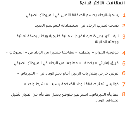
المقالات الأكثر قراءة
1
رسميا..الرجاء يحسم الصفقة الأغلى في الميركاتو الصيفي
2
صدمة لمدرب الرجاء في استعداداته للموسم الجديد
3
نايف أكرد يدير ظهره لاغراءات مالية خليجية ويختار بصفة نهائية
وجهته المقبلة
4
مولودية الجزائر « يخطف » مهاجما متميزا من الوداد في « الميركاتو »
5
فريق إماراتي « يخطف » مهاجما من الرجاء في الميركاتو الصيفي
6
عرض خارجي يفتح باب الرحيل أمام نجم الوداد في « الميركاتو »
7
كواليس تعثر صفقة الوداد الضخمة بسبب « شرط واحد »
8
مفاجأة الميركاتو... اسم غير متوقع يحمل مفاجأة من العيار الثقيل
لجماهير الوداد