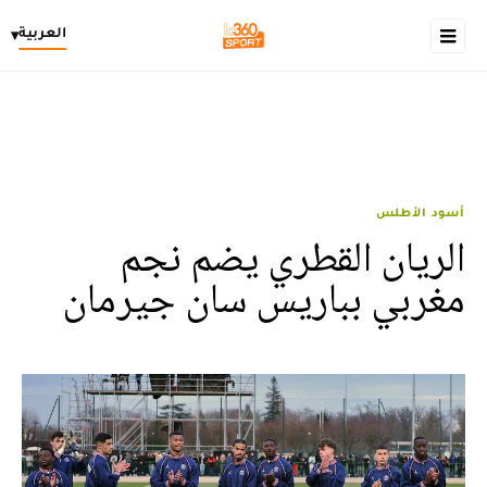
العربية
▾
أسود الأطلس
الريان القطري يضم نجم
مغربي بباريس سان جيرمان