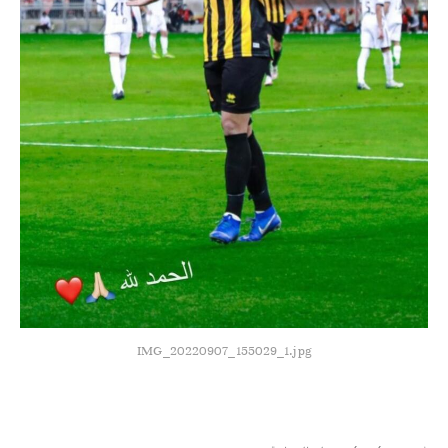
IMG_20220907_155029_1.jpg