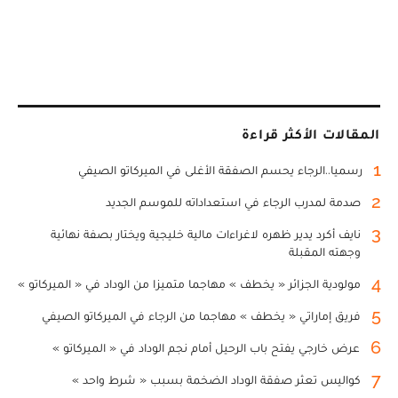
المقالات الأكثر قراءة
1
رسميا..الرجاء يحسم الصفقة الأغلى في الميركاتو الصيفي
2
صدمة لمدرب الرجاء في استعداداته للموسم الجديد
3
نايف أكرد يدير ظهره لاغراءات مالية خليجية ويختار بصفة نهائية
وجهته المقبلة
4
مولودية الجزائر « يخطف » مهاجما متميزا من الوداد في « الميركاتو »
5
فريق إماراتي « يخطف » مهاجما من الرجاء في الميركاتو الصيفي
6
عرض خارجي يفتح باب الرحيل أمام نجم الوداد في « الميركاتو »
7
كواليس تعثر صفقة الوداد الضخمة بسبب « شرط واحد »