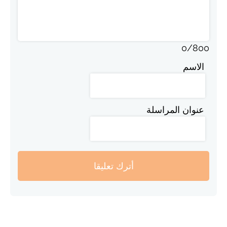
0
/
800
الاسم
عنوان المراسلة
أترك تعليقا