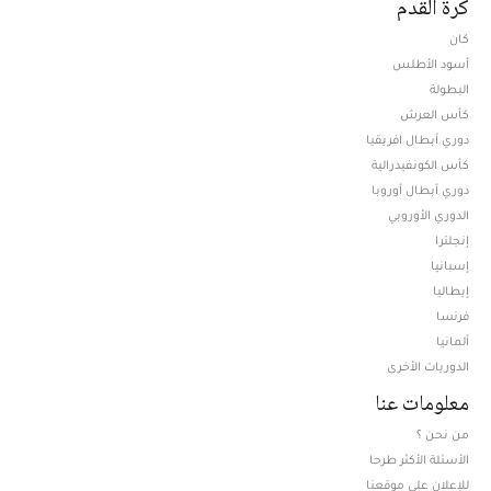
كرة القدم
كان
أسود الأطلس
البطولة
كأس العرش
دوري أبطال افريقيا
كأس الكونفيدرالية
دوري أبطال أوروبا
الدوري الأوروبي
إنجلترا
إسبانيا
إيطاليا
فرنسا
ألمانيا
الدوريات الأخرى
معلومات عنا
من نحن ؟
الأسئلة الأكثر طرحا
للإعلان على موقعنا