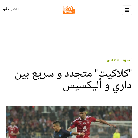
العربية
▾
أسود الأطلس
"كلاكيت" متجدد و سريع بين
داري و أليكسيس