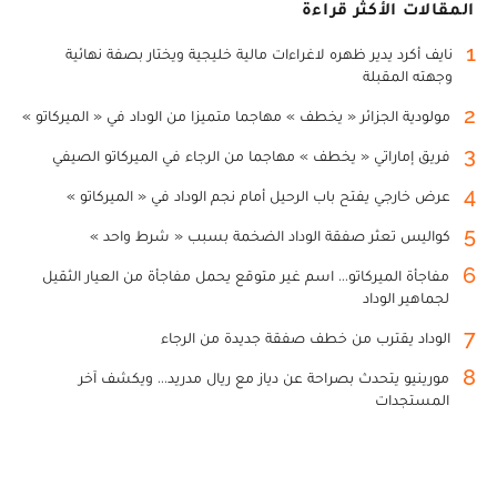
المقالات الأكثر قراءة
1
نايف أكرد يدير ظهره لاغراءات مالية خليجية ويختار بصفة نهائية
وجهته المقبلة
2
مولودية الجزائر « يخطف » مهاجما متميزا من الوداد في « الميركاتو »
3
فريق إماراتي « يخطف » مهاجما من الرجاء في الميركاتو الصيفي
4
عرض خارجي يفتح باب الرحيل أمام نجم الوداد في « الميركاتو »
5
كواليس تعثر صفقة الوداد الضخمة بسبب « شرط واحد »
6
مفاجأة الميركاتو... اسم غير متوقع يحمل مفاجأة من العيار الثقيل
لجماهير الوداد
7
الوداد يقترب من خطف صفقة جديدة من الرجاء
8
مورينيو يتحدث بصراحة عن دياز مع ريال مدريد... ويكشف آخر
المستجدات