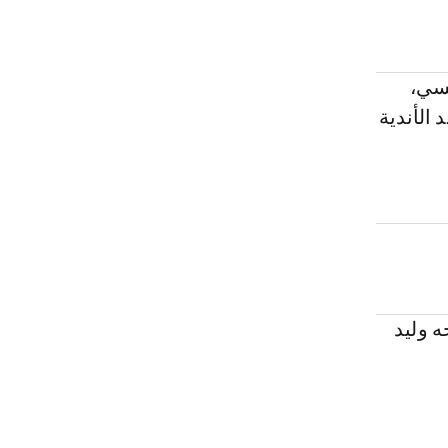
نسي،
الأندية
 وليد