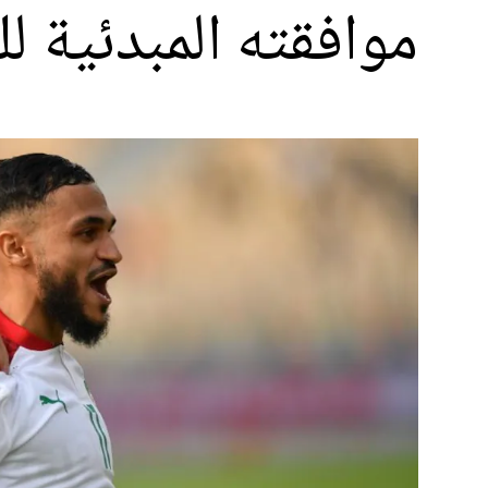
موافقته المبدئية ل