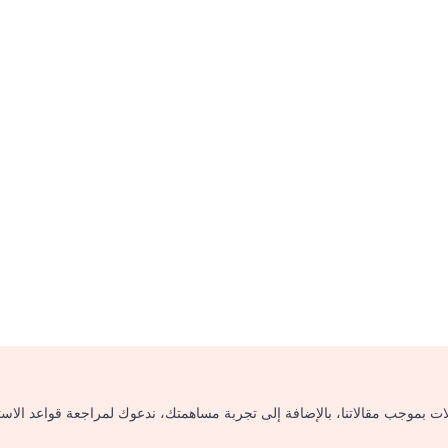
لات بموجب مقالاتنا، بالإضافة إلى تجربة مساهمتك، ندعوك لمراجعة قواعد الاس