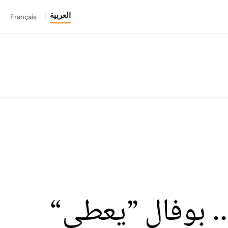
العربية
Français
|
.. بوفال ”يعطي“