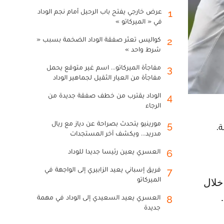
عرض خارجي يفتح باب الرحيل أمام نجم الوداد
1
في « الميركاتو »
كواليس تعثر صفقة الوداد الضخمة بسبب «
2
شرط واحد »
مفاجأة الميركاتو... اسم غير متوقع يحمل
3
مفاجأة من العيار الثقيل لجماهير الوداد
الوداد يقترب من خطف صفقة جديدة من
4
الرجاء
مورينيو يتحدث بصراحة عن دياز مع ريال
5
.
مدريد... ويكشف آخر المستجدات
العسري يعين رئيسا جديدا للوداد
6
فريق إسباني يعيد الزابيري إلى الواجهة في
7
الميركاتو
العسري يعيد السعيدي إلى الوداد في مهمة
8
جديدة