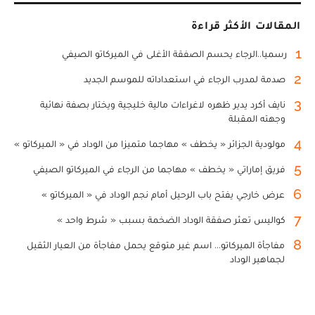
المقالات الأكثر قراءة
1
رسميا..الرجاء يحسم الصفقة الأغلى في الميركاتو الصيفي
2
صدمة لمدرب الرجاء في استعداداته للموسم الجديد
3
نايف أكرد يدير ظهره لاغراءات مالية خليجية ويختار بصفة نهائية
وجهته المقبلة
4
مولودية الجزائر « يخطف » مهاجما متميزا من الوداد في « الميركاتو »
5
فريق إماراتي « يخطف » مهاجما من الرجاء في الميركاتو الصيفي
6
عرض خارجي يفتح باب الرحيل أمام نجم الوداد في « الميركاتو »
7
كواليس تعثر صفقة الوداد الضخمة بسبب « شرط واحد »
8
مفاجأة الميركاتو... اسم غير متوقع يحمل مفاجأة من العيار الثقيل
لجماهير الوداد