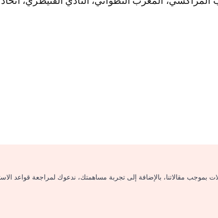
 المراكشي، المغرب التطواني، النادي القنيطري، اتحاد
لات بموجب مقالاتنا، بالإضافة إلى تجربة مساهمتك، ندعوك لمراجعة قواعد الاس