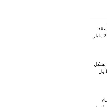
 عقد
الشيبي، مقابل مبلغ مالي يفوق مليار سنتيم، علما أن مجموع الصفقة يبلغ 2 مليار
ق بشكل
لأول
اء