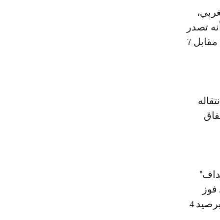
للمهاجم المغربي،
نه تصدر
قمة هدافي ناديه، الذي لم يسجل سوى 6 أهداف، في 4 مباريات حتى الآن مقابل 7
تقاله
تفاق
داف"
فوز
واحد وتعادل في 4 مباريات وضعته في المركز العاشر في جدول الترتيب برصيد 4