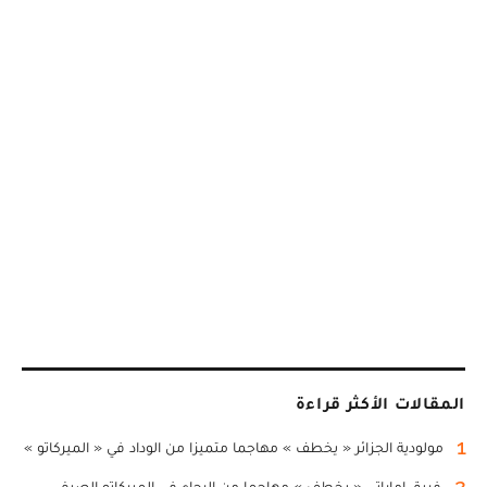
المقالات الأكثر قراءة
1
مولودية الجزائر « يخطف » مهاجما متميزا من الوداد في « الميركاتو »
2
فريق إماراتي « يخطف » مهاجما من الرجاء في الميركاتو الصيفي