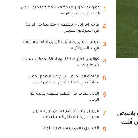
مولودية الجزائر « يخطف » مهاجما متميزا من
1
الوداد في « الميركاتو »
فريق إماراتي « يخطف » مهاجما من الرجاء
2
في الميركاتو الصيفي
عرض خارجي يفتح باب الرحيل أمام نجم الوداد
3
في « الميركاتو »
كواليس تعثر صفقة الوداد الضخمة بسبب «
4
شرط واحد »
مفاجأة الميركاتو... اسم غير متوقع يحمل
5
مفاجأة من العيار الثقيل لجماهير الوداد
الوداد يقترب من خطف صفقة جديدة من
6
الرجاء
مورينيو يتحدث بصراحة عن دياز مع ريال
7
مدريد... ويكشف آخر المستجدات
ن قُلت
العسري يعين رئيسا جديدا للوداد
8