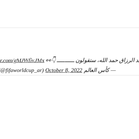
 الرزاق حمد الله، ستقولون ـــــــــــ 👇👀
ter.com/gMJWfivJMx
— كأس العالم FIFA 🏆 (@fifaworldcup_ar)
October 8, 2022