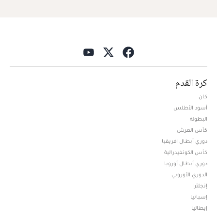
كرة القدم
كان
أسود الأطلس
البطولة
كأس العرش
دوري أبطال افريقيا
كأس الكونفيدرالية
دوري أبطال أوروبا
الدوري الأوروبي
إنجلترا
إسبانيا
إيطاليا