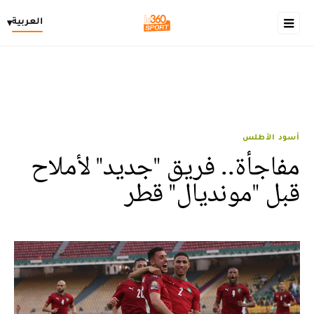
العربية
▾
أسود الأطلس
مفاجأة.. فريق "جديد" لأملاح
قبل "مونديال" قطر