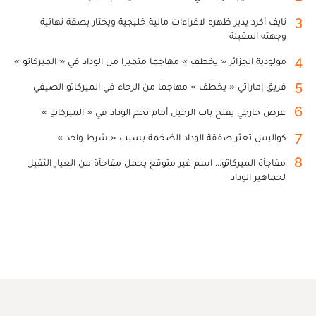
3
نايف أكرد يدير ظهره لاغراءات مالية خليجية ويختار بصفة نهائية
وجهته المقبلة
4
مولودية الجزائر « يخطف » مهاجما متميزا من الوداد في « الميركاتو »
5
فريق إماراتي « يخطف » مهاجما من الرجاء في الميركاتو الصيفي
6
عرض خارجي يفتح باب الرحيل أمام نجم الوداد في « الميركاتو »
7
كواليس تعثر صفقة الوداد الضخمة بسبب « شرط واحد »
8
مفاجأة الميركاتو... اسم غير متوقع يحمل مفاجأة من العيار الثقيل
لجماهير الوداد