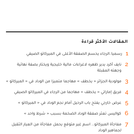
المقالات الأكثر قراءة
1
رسميا..الرجاء يحسم الصفقة الأغلى في الميركاتو الصيفي
2
نايف أكرد يدير ظهره لاغراءات مالية خليجية ويختار بصفة نهائية
وجهته المقبلة
3
مولودية الجزائر « يخطف » مهاجما متميزا من الوداد في « الميركاتو »
4
فريق إماراتي « يخطف » مهاجما من الرجاء في الميركاتو الصيفي
5
عرض خارجي يفتح باب الرحيل أمام نجم الوداد في « الميركاتو »
6
كواليس تعثر صفقة الوداد الضخمة بسبب « شرط واحد »
7
مفاجأة الميركاتو... اسم غير متوقع يحمل مفاجأة من العيار الثقيل
لجماهير الوداد