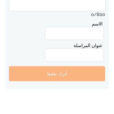
0
/
800
الاسم
عنوان المراسلة
أترك تعليقا