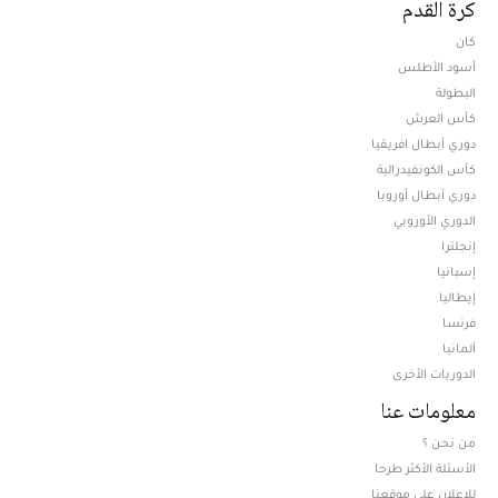
كرة القدم
كان
أسود الأطلس
البطولة
كأس العرش
دوري أبطال افريقيا
كأس الكونفيدرالية
دوري أبطال أوروبا
الدوري الأوروبي
إنجلترا
إسبانيا
إيطاليا
فرنسا
ألمانيا
الدوريات الأخرى
معلومات عنا
من نحن ؟
الأسئلة الأكثر طرحا
للإعلان على موقعنا