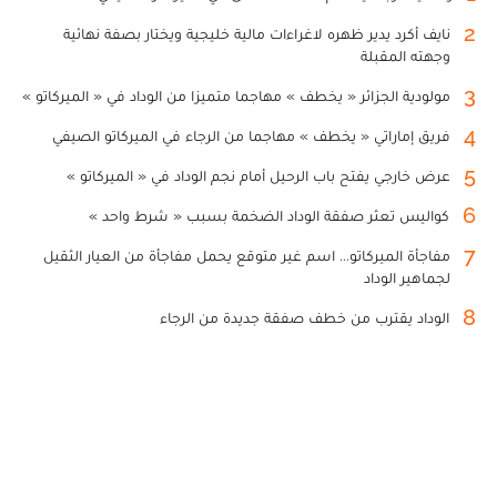
2
نايف أكرد يدير ظهره لاغراءات مالية خليجية ويختار بصفة نهائية
وجهته المقبلة
3
مولودية الجزائر « يخطف » مهاجما متميزا من الوداد في « الميركاتو »
4
فريق إماراتي « يخطف » مهاجما من الرجاء في الميركاتو الصيفي
5
عرض خارجي يفتح باب الرحيل أمام نجم الوداد في « الميركاتو »
6
كواليس تعثر صفقة الوداد الضخمة بسبب « شرط واحد »
7
مفاجأة الميركاتو... اسم غير متوقع يحمل مفاجأة من العيار الثقيل
لجماهير الوداد
8
الوداد يقترب من خطف صفقة جديدة من الرجاء