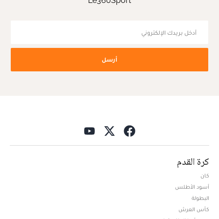
Le360Sport
أرسل
كرة القدم
كان
أسود الأطلس
البطولة
كأس العرش