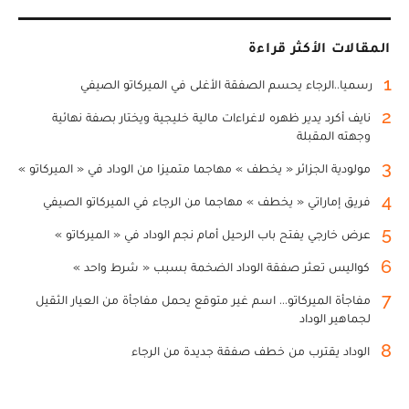
المقالات الأكثر قراءة
1
رسميا..الرجاء يحسم الصفقة الأغلى في الميركاتو الصيفي
2
نايف أكرد يدير ظهره لاغراءات مالية خليجية ويختار بصفة نهائية
وجهته المقبلة
3
مولودية الجزائر « يخطف » مهاجما متميزا من الوداد في « الميركاتو »
4
فريق إماراتي « يخطف » مهاجما من الرجاء في الميركاتو الصيفي
5
عرض خارجي يفتح باب الرحيل أمام نجم الوداد في « الميركاتو »
6
كواليس تعثر صفقة الوداد الضخمة بسبب « شرط واحد »
7
مفاجأة الميركاتو... اسم غير متوقع يحمل مفاجأة من العيار الثقيل
لجماهير الوداد
8
الوداد يقترب من خطف صفقة جديدة من الرجاء