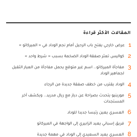
المقالات الأكثر قراءة
1
عرض خارجي يفتح باب الرحيل أمام نجم الوداد في « الميركاتو »
2
كواليس تعثر صفقة الوداد الضخمة بسبب « شرط واحد »
3
مفاجأة الميركاتو... اسم غير متوقع يحمل مفاجأة من العيار الثقيل
لجماهير الوداد
4
الوداد يقترب من خطف صفقة جديدة من الرجاء
5
مورينيو يتحدث بصراحة عن دياز مع ريال مدريد... ويكشف آخر
المستجدات
6
العسري يعين رئيسا جديدا للوداد
7
فريق إسباني يعيد الزابيري إلى الواجهة في الميركاتو
8
العسري يعيد السعيدي إلى الوداد في مهمة جديدة