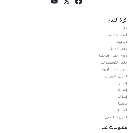
كرة القدم
كان
أسود الأطلس
البطولة
كأس العرش
دوري أبطال افريقيا
كأس الكونفيدرالية
دوري أبطال أوروبا
الدوري الأوروبي
إنجلترا
إسبانيا
إيطاليا
فرنسا
ألمانيا
الدوريات الأخرى
معلومات عنا