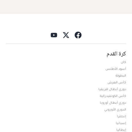
كرة القدم
كان
أسود الأطلس
البطولة
كأس العرش
دوري أبطال افريقيا
كأس الكونفيدرالية
دوري أبطال أوروبا
الدوري الأوروبي
إنجلترا
إسبانيا
إيطاليا