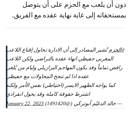
دون أن يلعب مع الحزم على أن يتوصل
بمستحقاته إلى غاية نهاية عقده مع الفريق.
#الحزم
تُشير المصادر إلى أن الادارة تحاول إقناع اللاعب
المغربي حفيظي انهاء عقده بالتراضي ولكن اللاعب
رافض تماماً وقد يكون المهاجم البرازيلي وليام من يُلغى
عقدة اذا لم تنجح المحاولات مع حفيظي
كما يواجه الظهير الايسر (احتياطي) نفس الأمر ولكنه
اشترط حقوقة كاملة وقد يحول انفرادي
— خالد الدغيّم أبوتركي (@1491420)
January 22, 2023