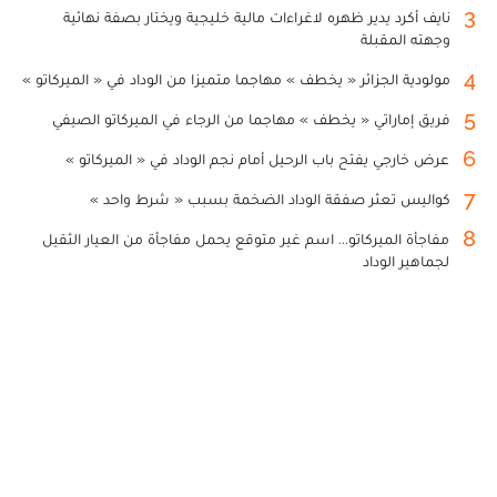
3
نايف أكرد يدير ظهره لاغراءات مالية خليجية ويختار بصفة نهائية
وجهته المقبلة
4
مولودية الجزائر « يخطف » مهاجما متميزا من الوداد في « الميركاتو »
5
فريق إماراتي « يخطف » مهاجما من الرجاء في الميركاتو الصيفي
6
عرض خارجي يفتح باب الرحيل أمام نجم الوداد في « الميركاتو »
7
كواليس تعثر صفقة الوداد الضخمة بسبب « شرط واحد »
8
مفاجأة الميركاتو... اسم غير متوقع يحمل مفاجأة من العيار الثقيل
لجماهير الوداد