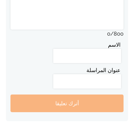
0
/
800
الاسم
عنوان المراسلة
أترك تعليقا