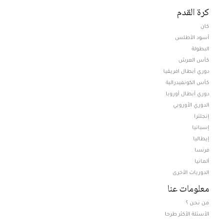
كرة القدم
كان
أسود الأطلس
البطولة
كأس العرش
دوري أبطال افريقيا
كأس الكونفيدرالية
دوري أبطال أوروبا
الدوري الأوروبي
إنجلترا
إسبانيا
إيطاليا
فرنسا
ألمانيا
الدوريات الأخرى
معلومات عنا
من نحن ؟
الأسئلة الأكثر طرحا