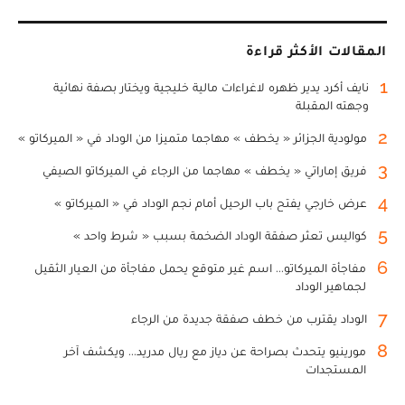
المقالات الأكثر قراءة
1
نايف أكرد يدير ظهره لاغراءات مالية خليجية ويختار بصفة نهائية
وجهته المقبلة
2
مولودية الجزائر « يخطف » مهاجما متميزا من الوداد في « الميركاتو »
3
فريق إماراتي « يخطف » مهاجما من الرجاء في الميركاتو الصيفي
4
عرض خارجي يفتح باب الرحيل أمام نجم الوداد في « الميركاتو »
5
كواليس تعثر صفقة الوداد الضخمة بسبب « شرط واحد »
6
مفاجأة الميركاتو... اسم غير متوقع يحمل مفاجأة من العيار الثقيل
لجماهير الوداد
7
الوداد يقترب من خطف صفقة جديدة من الرجاء
8
مورينيو يتحدث بصراحة عن دياز مع ريال مدريد... ويكشف آخر
المستجدات