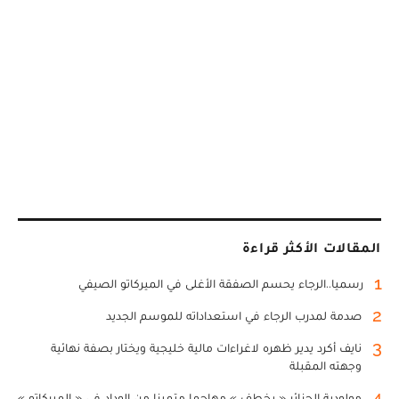
المقالات الأكثر قراءة
1
رسميا..الرجاء يحسم الصفقة الأغلى في الميركاتو الصيفي
2
صدمة لمدرب الرجاء في استعداداته للموسم الجديد
3
نايف أكرد يدير ظهره لاغراءات مالية خليجية ويختار بصفة نهائية
وجهته المقبلة
4
مولودية الجزائر « يخطف » مهاجما متميزا من الوداد في « الميركاتو »