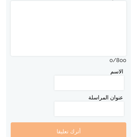
0
/
800
الاسم
عنوان المراسلة
أترك تعليقا