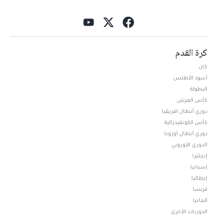
كرة القدم
كان
أسود الأطلس
البطولة
كأس العرش
دوري أبطال افريقيا
كأس الكونفيدرالية
دوري أبطال أوروبا
الدوري الأوروبي
إنجلترا
إسبانيا
إيطاليا
فرنسا
ألمانيا
الدوريات الأخرى