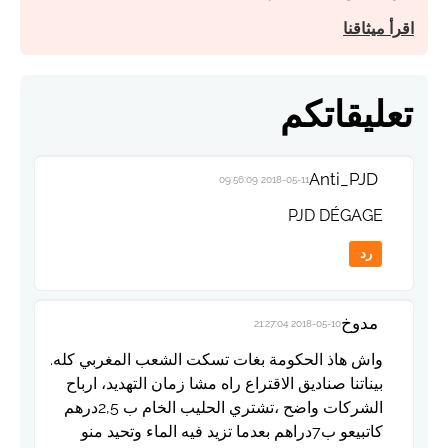
اقرأ ميثاقنا
تعليقاتكم
Anti_PJD
2018-05-11 09:56:09
PJD DÉGAGE
رد
مدوخ
2018-05-10 21:27:04
واش هاذ الحكومة بغات تسكت الشعب المغربي كله.
بيناتنا صناديق الاقتراع راه مشا زمان التهديد، ارباح
الشركات واضح ،تشتري الحليب الخام ب 2,5درهم
كاتبيعو ب7دراهم بعدما تزيد فيه الماء وتحيد منو