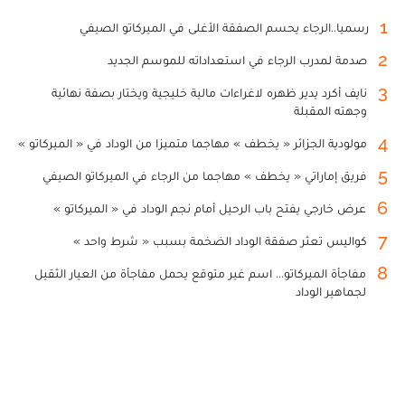
1
رسميا..الرجاء يحسم الصفقة الأغلى في الميركاتو الصيفي
2
صدمة لمدرب الرجاء في استعداداته للموسم الجديد
3
نايف أكرد يدير ظهره لاغراءات مالية خليجية ويختار بصفة نهائية
وجهته المقبلة
4
مولودية الجزائر « يخطف » مهاجما متميزا من الوداد في « الميركاتو »
5
فريق إماراتي « يخطف » مهاجما من الرجاء في الميركاتو الصيفي
6
عرض خارجي يفتح باب الرحيل أمام نجم الوداد في « الميركاتو »
7
كواليس تعثر صفقة الوداد الضخمة بسبب « شرط واحد »
8
مفاجأة الميركاتو... اسم غير متوقع يحمل مفاجأة من العيار الثقيل
لجماهير الوداد