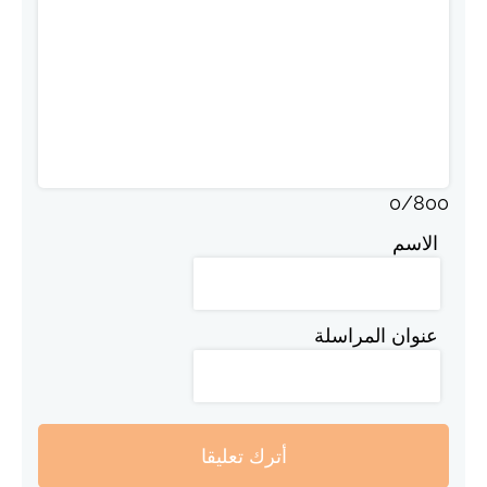
0
/
800
الاسم
عنوان المراسلة
أترك تعليقا