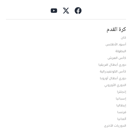
كرة القدم
كان
أسود الأطلس
البطولة
كأس العرش
دوري أبطال افريقيا
كأس الكونفيدرالية
دوري أبطال أوروبا
الدوري الأوروبي
إنجلترا
إسبانيا
إيطاليا
فرنسا
ألمانيا
الدوريات الأخرى