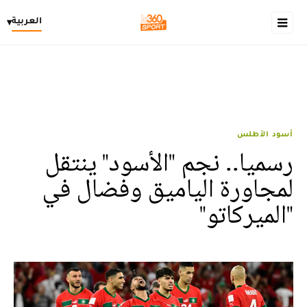
العربية
▾
أسود الأطلس
رسميا.. نجم "الأسود" ينتقل
لمجاورة الياميق وفضال في
"الميركاتو"