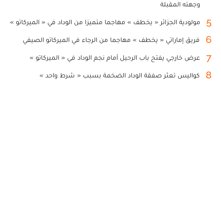
وجهته المقبلة
5
مولودية الجزائر « يخطف » مهاجما متميزا من الوداد في « الميركاتو »
6
فريق إماراتي « يخطف » مهاجما من الرجاء في الميركاتو الصيفي
7
عرض خارجي يفتح باب الرحيل أمام نجم الوداد في « الميركاتو »
8
كواليس تعثر صفقة الوداد الضخمة بسبب « شرط واحد »