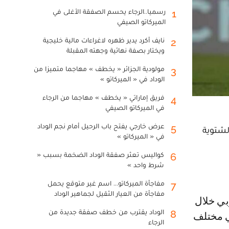
رسميا..الرجاء يحسم الصفقة الأغلى في
1
الميركاتو الصيفي
نايف أكرد يدير ظهره لاغراءات مالية خليجية
2
ويختار بصفة نهائية وجهته المقبلة
مولودية الجزائر « يخطف » مهاجما متميزا من
3
الوداد في « الميركاتو »
فريق إماراتي « يخطف » مهاجما من الرجاء
4
في الميركاتو الصيفي
عرض خارجي يفتح باب الرحيل أمام نجم الوداد
5
لشتوية
في « الميركاتو »
كواليس تعثر صفقة الوداد الضخمة بسبب «
6
شرط واحد »
مفاجأة الميركاتو... اسم غير متوقع يحمل
7
مفاجأة من العيار الثقيل لجماهير الوداد
الوداد يقترب من خطف صفقة جديدة من
8
 بلد الوليد 10 مباريات في مختلف
الرجاء