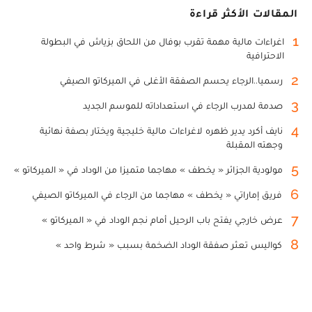
المقالات الأكثر قراءة
1
اغراءات مالية مهمة تقرب بوفال من اللحاق بزياش في البطولة
الاحترافية
2
رسميا..الرجاء يحسم الصفقة الأغلى في الميركاتو الصيفي
3
صدمة لمدرب الرجاء في استعداداته للموسم الجديد
4
نايف أكرد يدير ظهره لاغراءات مالية خليجية ويختار بصفة نهائية
وجهته المقبلة
5
مولودية الجزائر « يخطف » مهاجما متميزا من الوداد في « الميركاتو »
6
فريق إماراتي « يخطف » مهاجما من الرجاء في الميركاتو الصيفي
7
عرض خارجي يفتح باب الرحيل أمام نجم الوداد في « الميركاتو »
8
كواليس تعثر صفقة الوداد الضخمة بسبب « شرط واحد »