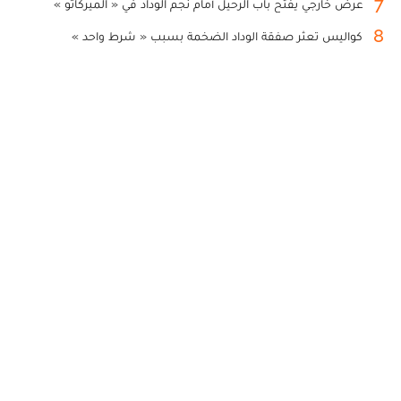
7
عرض خارجي يفتح باب الرحيل أمام نجم الوداد في « الميركاتو »
8
كواليس تعثر صفقة الوداد الضخمة بسبب « شرط واحد »