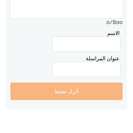
0
/
800
الاسم
عنوان المراسلة
أترك تعليقا