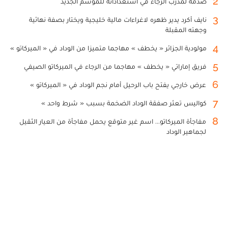
2
صدمة لمدرب الرجاء في استعداداته للموسم الجديد
3
نايف أكرد يدير ظهره لاغراءات مالية خليجية ويختار بصفة نهائية
وجهته المقبلة
4
مولودية الجزائر « يخطف » مهاجما متميزا من الوداد في « الميركاتو »
5
فريق إماراتي « يخطف » مهاجما من الرجاء في الميركاتو الصيفي
6
عرض خارجي يفتح باب الرحيل أمام نجم الوداد في « الميركاتو »
7
كواليس تعثر صفقة الوداد الضخمة بسبب « شرط واحد »
8
مفاجأة الميركاتو... اسم غير متوقع يحمل مفاجأة من العيار الثقيل
لجماهير الوداد