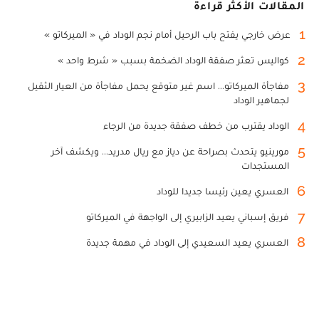
المقالات الأكثر قراءة
1
عرض خارجي يفتح باب الرحيل أمام نجم الوداد في « الميركاتو »
2
كواليس تعثر صفقة الوداد الضخمة بسبب « شرط واحد »
3
مفاجأة الميركاتو... اسم غير متوقع يحمل مفاجأة من العيار الثقيل
لجماهير الوداد
4
الوداد يقترب من خطف صفقة جديدة من الرجاء
5
مورينيو يتحدث بصراحة عن دياز مع ريال مدريد... ويكشف آخر
المستجدات
6
العسري يعين رئيسا جديدا للوداد
7
فريق إسباني يعيد الزابيري إلى الواجهة في الميركاتو
8
العسري يعيد السعيدي إلى الوداد في مهمة جديدة