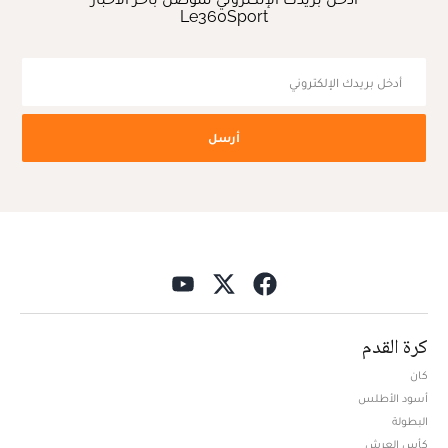
Le360Sport
أرسل
كرة القدم
كان
أسود الأطلس
البطولة
كأس العرش