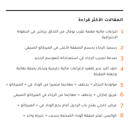
المقالات الأكثر قراءة
1
اغراءات مالية مهمة تقرب بوفال من اللحاق بزياش في البطولة
الاحترافية
2
رسميا..الرجاء يحسم الصفقة الأغلى في الميركاتو الصيفي
3
صدمة لمدرب الرجاء في استعداداته للموسم الجديد
4
نايف أكرد يدير ظهره لاغراءات مالية خليجية ويختار بصفة نهائية
وجهته المقبلة
5
مولودية الجزائر « يخطف » مهاجما متميزا من الوداد في « الميركاتو »
6
فريق إماراتي « يخطف » مهاجما من الرجاء في الميركاتو الصيفي
7
عرض خارجي يفتح باب الرحيل أمام نجم الوداد في « الميركاتو »
8
كواليس تعثر صفقة الوداد الضخمة بسبب « شرط واحد »