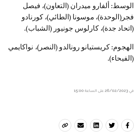
الوسط: ألفارو ميدران (التعاون)، فيصل
فجر(الوحدة)، موسونا (الطائي)، كورنادو
(اتحاد جدة)، كارلوس جونيور (الشباب).
الهجوم: كريستيانو رونالدو (النصر)، نواكايمي
(الفيحاء).
في 26/02/2023 على الساعة 15:00