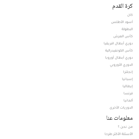
كرة القدم
كان
أسود الأطلس
البطولة
كأس العرش
دوري أبطال افريقيا
كأس الكونفيدرالية
دوري أبطال أوروبا
الدوري الأوروبي
إنجلترا
إسبانيا
إيطاليا
فرنسا
ألمانيا
الدوريات الأخرى
معلومات عنا
من نحن ؟
الأسئلة الأكثر طرحا