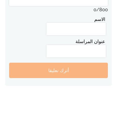
0
/
800
الاسم
عنوان المراسلة
أترك تعليقا