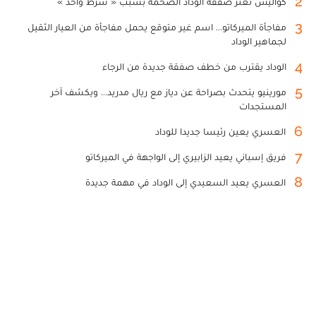
2
كواليس تعثر صفقة الوداد الضخمة بسبب « شرط واحد »
3
مفاجأة الميركاتو... اسم غير متوقع يحمل مفاجأة من العيار الثقيل
لجماهير الوداد
4
الوداد يقترب من خطف صفقة جديدة من الرجاء
5
مورينيو يتحدث بصراحة عن دياز مع ريال مدريد... ويكشف آخر
المستجدات
6
العسري يعين رئيسا جديدا للوداد
7
فريق إسباني يعيد الزابيري إلى الواجهة في الميركاتو
8
العسري يعيد السعيدي إلى الوداد في مهمة جديدة