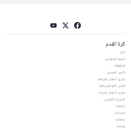
كرة القدم
كان
أسود الأطلس
البطولة
كأس العرش
دوري أبطال افريقيا
كأس الكونفيدرالية
دوري أبطال أوروبا
الدوري الأوروبي
إنجلترا
إسبانيا
إيطاليا
فرنسا