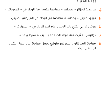
وجهته المقبلة
4
مولودية الجزائر « يخطف » مهاجما متميزا من الوداد في « الميركاتو »
5
فريق إماراتي « يخطف » مهاجما من الرجاء في الميركاتو الصيفي
6
عرض خارجي يفتح باب الرحيل أمام نجم الوداد في « الميركاتو »
7
كواليس تعثر صفقة الوداد الضخمة بسبب « شرط واحد »
8
مفاجأة الميركاتو... اسم غير متوقع يحمل مفاجأة من العيار الثقيل
لجماهير الوداد