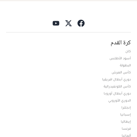
كرة القدم
كان
أسود الأطلس
البطولة
كأس العرش
دوري أبطال افريقيا
كأس الكونفيدرالية
دوري أبطال أوروبا
الدوري الأوروبي
إنجلترا
إسبانيا
إيطاليا
فرنسا
ألمانيا