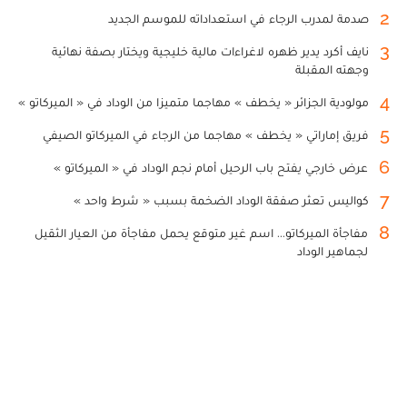
2
صدمة لمدرب الرجاء في استعداداته للموسم الجديد
3
نايف أكرد يدير ظهره لاغراءات مالية خليجية ويختار بصفة نهائية
وجهته المقبلة
4
مولودية الجزائر « يخطف » مهاجما متميزا من الوداد في « الميركاتو »
5
فريق إماراتي « يخطف » مهاجما من الرجاء في الميركاتو الصيفي
6
عرض خارجي يفتح باب الرحيل أمام نجم الوداد في « الميركاتو »
7
كواليس تعثر صفقة الوداد الضخمة بسبب « شرط واحد »
8
مفاجأة الميركاتو... اسم غير متوقع يحمل مفاجأة من العيار الثقيل
لجماهير الوداد