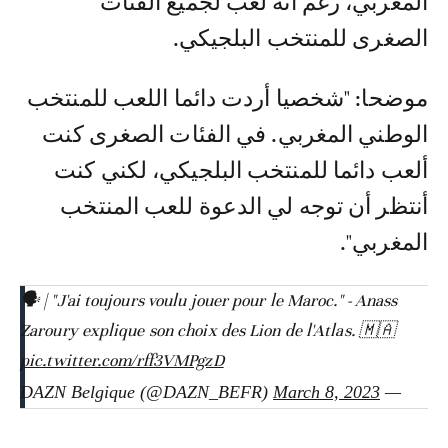
المغربي، رغم أنه لعب لجميع الفئات
الصغرى للمنتخب البلجيكي.
موضحا: "شخصيا أردت دائما اللعب للمنتخب
الوطني المغربي. في الفئات الصغرى كنت
ألعب دائما للمنتخب البلجيكي، لكني كنت
أنتظر أن توجه لي الدعوة للعب المنتخب
المغربي".
🗣️ | "J'ai toujours voulu jouer pour le Maroc." - Anass
Zaroury explique son choix des Lion de l'Atlas. 🇲🇦
pic.twitter.com/rff3VMPgzD
March 8, 2023
— DAZN Belgique (@DAZN_BEFR)