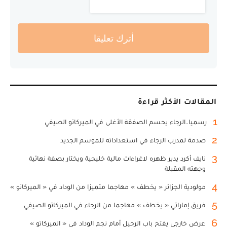
أترك تعليقا
المقالات الأكثر قراءة
1
رسميا..الرجاء يحسم الصفقة الأغلى في الميركاتو الصيفي
2
صدمة لمدرب الرجاء في استعداداته للموسم الجديد
3
نايف أكرد يدير ظهره لاغراءات مالية خليجية ويختار بصفة نهائية
وجهته المقبلة
4
مولودية الجزائر « يخطف » مهاجما متميزا من الوداد في « الميركاتو »
5
فريق إماراتي « يخطف » مهاجما من الرجاء في الميركاتو الصيفي
6
عرض خارجي يفتح باب الرحيل أمام نجم الوداد في « الميركاتو »