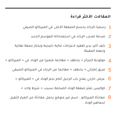
المقالات الأكثر قراءة
1
رسميا..الرجاء يحسم الصفقة الأغلى في الميركاتو الصيفي
2
صدمة لمدرب الرجاء في استعداداته للموسم الجديد
3
نايف أكرد يدير ظهره لاغراءات مالية خليجية ويختار بصفة نهائية
وجهته المقبلة
4
مولودية الجزائر « يخطف » مهاجما متميزا من الوداد في « الميركاتو »
5
فريق إماراتي « يخطف » مهاجما من الرجاء في الميركاتو الصيفي
6
عرض خارجي يفتح باب الرحيل أمام نجم الوداد في « الميركاتو »
7
كواليس تعثر صفقة الوداد الضخمة بسبب « شرط واحد »
8
مفاجأة الميركاتو... اسم غير متوقع يحمل مفاجأة من العيار الثقيل
لجماهير الوداد