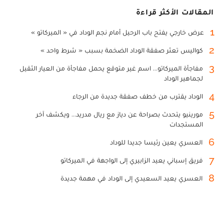
المقالات الأكثر قراءة
1
عرض خارجي يفتح باب الرحيل أمام نجم الوداد في « الميركاتو »
2
كواليس تعثر صفقة الوداد الضخمة بسبب « شرط واحد »
3
مفاجأة الميركاتو... اسم غير متوقع يحمل مفاجأة من العيار الثقيل
لجماهير الوداد
4
الوداد يقترب من خطف صفقة جديدة من الرجاء
5
مورينيو يتحدث بصراحة عن دياز مع ريال مدريد... ويكشف آخر
المستجدات
6
العسري يعين رئيسا جديدا للوداد
7
فريق إسباني يعيد الزابيري إلى الواجهة في الميركاتو
8
العسري يعيد السعيدي إلى الوداد في مهمة جديدة