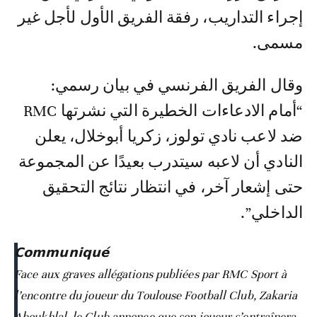
إجراء التداريب، رفقة الفريق الأول لأجل غير
مسمى.
وقال الفريق الفرنسي في بيان رسمي:
“أمام الادعاءات الخطيرة التي نشرتها RMC
ضد لاعب نادي تولوز، زكريا أبوخلال، يعلن
النادي أن لاعبه سيتدرب بعيدًا عن المجموعة
حتى إشعار آخر، في انتظار نتائج التحقيق
الداخلي”.
𝗖𝗼𝗺𝗺𝘂𝗻𝗶𝗾𝘂𝗲́
Face aux graves allégations publiées par RMC Sport à
l’encontre du joueur du Toulouse Football Club, Zakaria
Aboukhlal, le Club annonce que son joueur s’entraînera