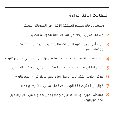
المقالات الأكثر قراءة
1
رسميا..الرجاء يحسم الصفقة الأغلى في الميركاتو الصيفي
2
صدمة لمدرب الرجاء في استعداداته للموسم الجديد
3
نايف أكرد يدير ظهره لاغراءات مالية خليجية ويختار بصفة نهائية
وجهته المقبلة
4
مولودية الجزائر « يخطف » مهاجما متميزا من الوداد في « الميركاتو »
5
فريق إماراتي « يخطف » مهاجما من الرجاء في الميركاتو الصيفي
6
عرض خارجي يفتح باب الرحيل أمام نجم الوداد في « الميركاتو »
7
كواليس تعثر صفقة الوداد الضخمة بسبب « شرط واحد »
8
مفاجأة الميركاتو... اسم غير متوقع يحمل مفاجأة من العيار الثقيل
لجماهير الوداد