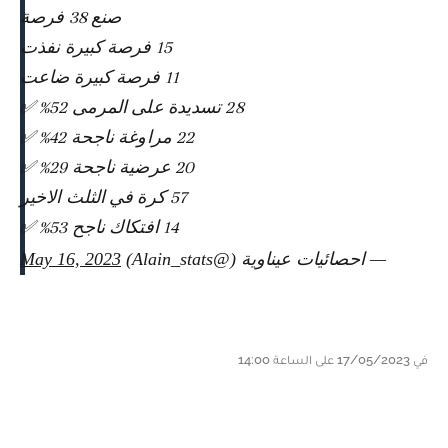
صنع 38 فرصة
15 فرصة كبيرة نفذت
11 فرصة كبيرة ضاعت
28 تسديدة على المرمى 52% ✅
22 مراوغة ناجحة 42% ✅
20 عرضية ناجحة 29% ✅
57 كرة في الثلث الاخير
14 افتكاك ناجح 53% ✅
— احصائيات عيناوية (@Alain_stats)
May 16, 2023
في 17/05/2023 على الساعة 14:00