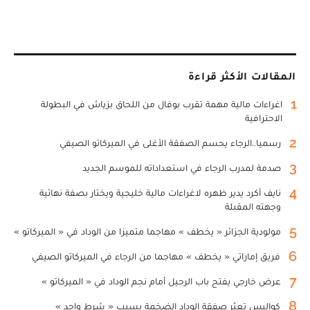
المقالات الأكثر قراءة
1
اغراءات مالية مهمة تقرب بوفال من اللحاق بزياش في البطولة
الاحترافية
2
رسميا..الرجاء يحسم الصفقة الأغلى في الميركاتو الصيفي
3
صدمة لمدرب الرجاء في استعداداته للموسم الجديد
4
نايف أكرد يدير ظهره لاغراءات مالية خليجية ويختار بصفة نهائية
وجهته المقبلة
5
مولودية الجزائر « يخطف » مهاجما متميزا من الوداد في « الميركاتو »
6
فريق إماراتي « يخطف » مهاجما من الرجاء في الميركاتو الصيفي
7
عرض خارجي يفتح باب الرحيل أمام نجم الوداد في « الميركاتو »
8
كواليس تعثر صفقة الوداد الضخمة بسبب « شرط واحد »