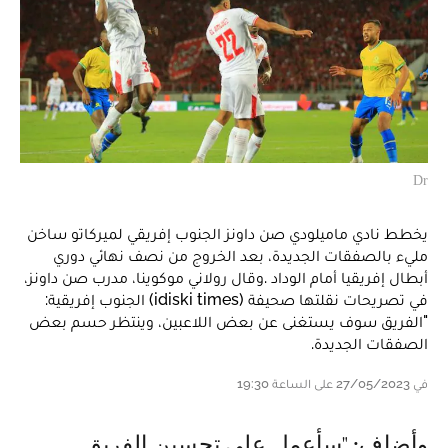
Dr
يخطط نادي ماميلودي صن داونز الجنوب إفريقي لميركاتو ساخن
مليء بالصفقات الجديدة، بعد الخروج من نصف نهائي دوري
أبطال إفريقيا أمام الوداد .وقال رولاني موكوينا، مدرب صن داونز،
في تصريحات نقلتها صحيفة (idiski times) الجنوب إفريقية:
"الفريق سوف يستغنى عن بعض اللاعبين، وينتظر حسم بعض
الصفقات الجديدة.
في 27/05/2023 على الساعة 19:30
وأضاف: "سأعمل على تحسين الفريق