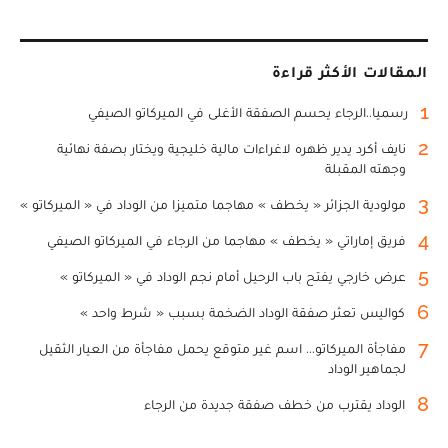
المقالات الأكثر قراءة
1
رسميا..الرجاء يحسم الصفقة الأغلى في الميركاتو الصيفي
2
نايف أكرد يدير ظهره لاغراءات مالية خليجية ويختار بصفة نهائية
وجهته المقبلة
3
مولودية الجزائر « يخطف » مهاجما متميزا من الوداد في « الميركاتو »
4
فريق إماراتي « يخطف » مهاجما من الرجاء في الميركاتو الصيفي
5
عرض خارجي يفتح باب الرحيل أمام نجم الوداد في « الميركاتو »
6
كواليس تعثر صفقة الوداد الضخمة بسبب « شرط واحد »
7
مفاجأة الميركاتو... اسم غير متوقع يحمل مفاجأة من العيار الثقيل
لجماهير الوداد
8
الوداد يقترب من خطف صفقة جديدة من الرجاء