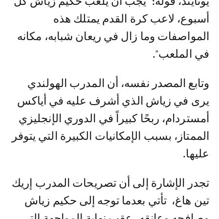
يونايتد، قوله: "يجب أن يلعب حكيم زياش كل
أسبوع، لاعب كرة القدم يمتلك هذه
المواصفات وما زال في ريعان شبابه، مكانه
في الملعب".
وتابع المصدر نفسه، أن المدرب الهولندي
يرى في زياش الذي أشرف عليه في أياكس
أمستردام، ربحًا كبيراً في الدوري الإنجليزي
الممتاز، بسبب الإمكانيات الكبيرة التي يتوفر
عليها.
تجدر الإشارة إلى أن تصريحات المدرب إريك
تين هاغ، تأتي بعدما توجه إلى حكيم زياش
وصافحه وعانقه، عقب نهاية المواجهة التي