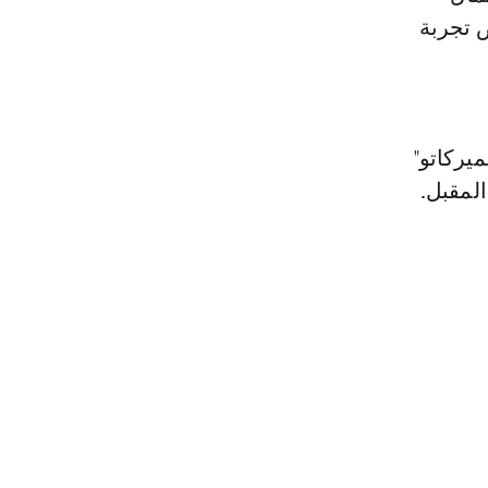
ض تجربة
يركاتو"
لمقبل.