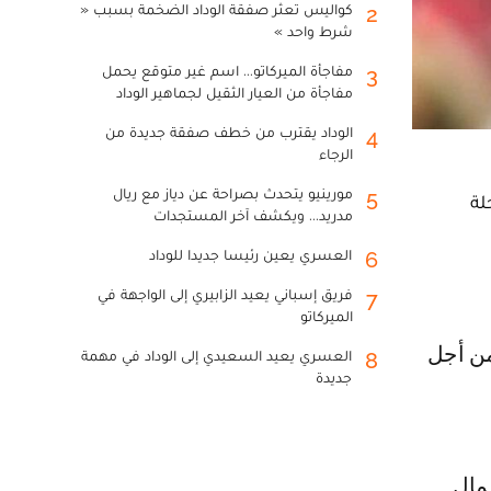
كواليس تعثر صفقة الوداد الضخمة بسبب «
2
شرط واحد »
مفاجأة الميركاتو... اسم غير متوقع يحمل
3
مفاجأة من العيار الثقيل لجماهير الوداد
الوداد يقترب من خطف صفقة جديدة من
4
الرجاء
مورينيو يتحدث بصراحة عن دياز مع ريال
5
لة
مدريد... ويكشف آخر المستجدات
العسري يعين رئيسا جديدا للوداد
6
فريق إسباني يعيد الزابيري إلى الواجهة في
7
الميركاتو
العسري يعيد السعيدي إلى الوداد في مهمة
8
جديدة
عمال