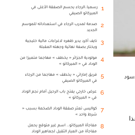
رسميا..الرجاء يحسم الصفقة الأغلى في
1
الميركاتو الصيفي
صدمة لمدرب الرجاء في استعداداته للموسم
2
الجديد
نايف أكرد يدير ظهره لاغراءات مالية خليجية
3
ويختار بصفة نهائية وجهته المقبلة
مولودية الجزائر « يخطف » مهاجما متميزا من
4
الوداد في « الميركاتو »
فريق إماراتي « يخطف » مهاجما من الرجاء
5
اسود
في الميركاتو الصيفي
عرض خارجي يفتح باب الرحيل أمام نجم الوداد
6
في « الميركاتو »
كواليس تعثر صفقة الوداد الضخمة بسبب «
7
شرط واحد »
مفاجأة الميركاتو... اسم غير متوقع يحمل
8
مفاجأة من العيار الثقيل لجماهير الوداد