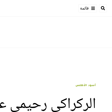
قائمة
أسود الأطلس
الركراكي رحيمي عز