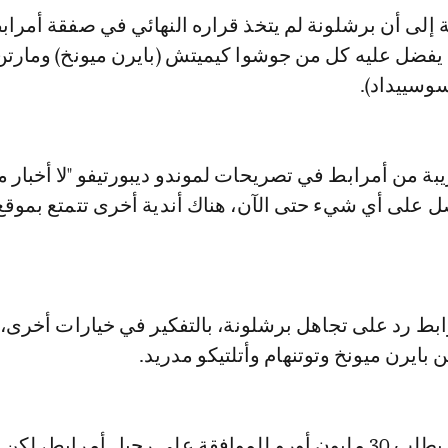
إلى أن برشلونة لم يتخذ قراره النهائي في صفقة أمراب
 يفضل عليه كل من جوشوا كيميتش (بايرن ميونخ) ومارتن
وسييداد).
ة من أمرابط في تصريحات لموندو ديبورتيفو "لا أخبار 
ل على أي شيء حتى الآن، هناك أندية أخرى تتمتع بموق
ط رد على تجاهل برشلونة، بالتفكير في خيارات أخرى، ل
 بايرن ميونخ وتوتنهام وأتلتيكو مدريد.
ونوهت "فيورنتينا يطلب 30 مليون أورو للموافقة على رحيل أمرابط، ل