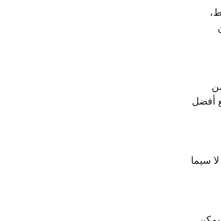
ط،
من
ع أفضل
ا سيما
كن يمكن