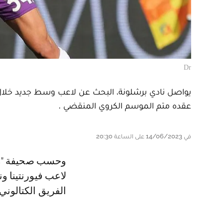
Dr
يواصل نادي برشلونة، البحث عن لاعب وسط جديد خلال
عقده متم الموسم الكروي المنقضي .
في 14/06/2023 على الساعة 20:30
و حسب صحيفة "موندو ديبورتيفو" المقربة من أسوار "البارصا"، فإن سفيان أمرابط
لاعب فيورنتينا و
الفريق الكتالون