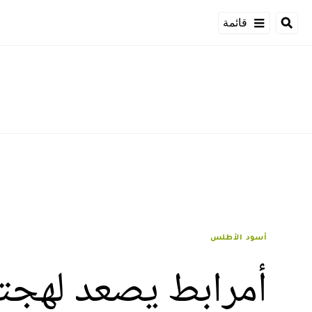
قائمة
أسود الأطلس
أمرابط يصعد لهجته