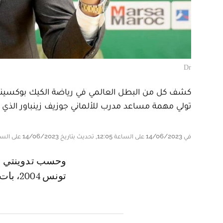
Dr
كشف كل من البطل العالمي في رياضة الكيك بوكسينغ و
تولي مهمة مساعد مدرب للألماني جوزيف زينباور الذي تو
في 14/06/2023 على الساعة 12:05, تحديث بتاريخ 14/06/2023 على الساعة 14:16
و حسب تدوينتي الخصم والزاييري فإن نجم "الأسود" خلال كأس إفريقيا نسخة
تونس 2004، بات قريبا من شغل مهمة مساعد مدرب داخل الرجاء.