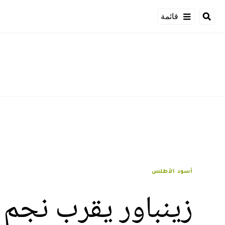
قائمة
أسود الأطلس
زينباور يقرب نجم "